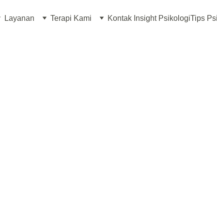
Layanan
Terapi Kami
Kontak Insight Psikologi
Tips Ps
WELCOME
Temukan Jalan
angan Emosional & Ke